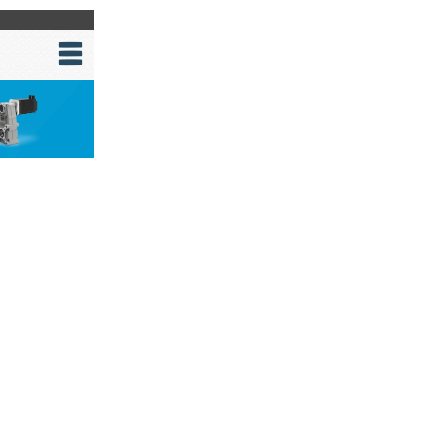
一西路
室
85
8353
.com